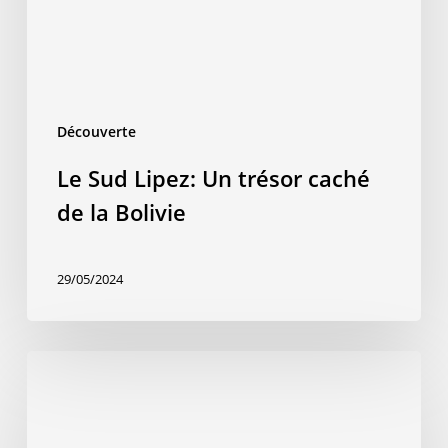
de
la
Bolivie
Découverte
Le Sud Lipez: Un trésor caché
de la Bolivie
29/05/2024
Le
sanctuaire
d’Iguaque
–