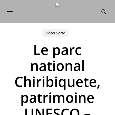
Skip
Menu
to
sear
main
content
Découverte
Le parc
national
Chiribiquete,
patrimoine
UNESCO –