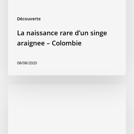
Découverte
La naissance rare d’un singe
araignee – Colombie
08/08/2020
Le
Sud
Lipez:
Un
trésor
caché