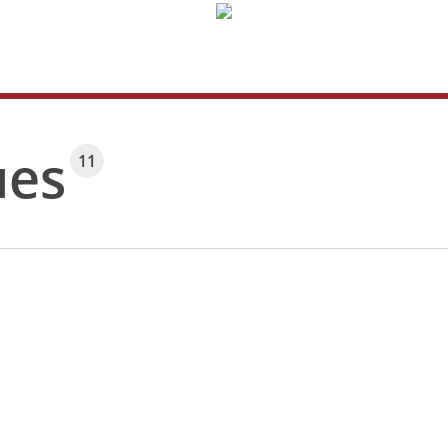
ues
11