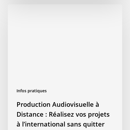
Production
Audiovisuelle
à
Distance
:
Réalisez
vos
projets
à
l’international
sans
Infos pratiques
quitter
votre
Production Audiovisuelle à
bureau
Distance : Réalisez vos projets
à l’international sans quitter