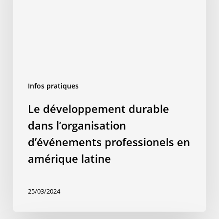
d’événements
professionels
en
amérique
latine
Infos pratiques
Le développement durable
dans l’organisation
d’événements professionels en
amérique latine
25/03/2024