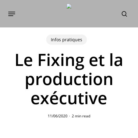
Skip
Menu
to
sear
main
content
Infos pratiques
Le Fixing et la
production
exécutive
11/06/2020
2 min read